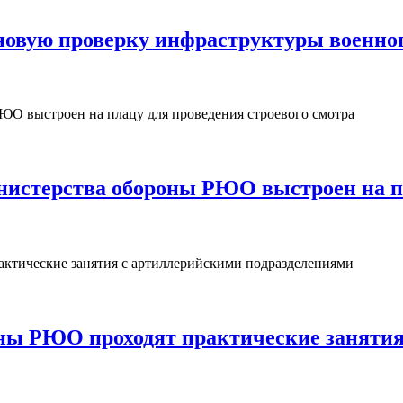
овую проверку инфраструктуры военног
нистерства обороны РЮО выстроен на пл
ны РЮО проходят практические занятия