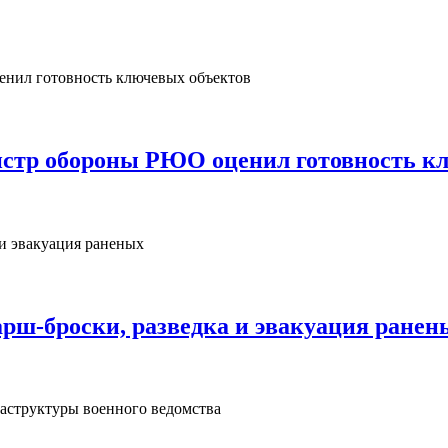
нистр обороны РЮО оценил готовность к
рш‑броски, разведка и эвакуация ранен