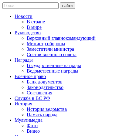
найти
Новости
В стране
В мире
Руководство
Верховный главнокомандующий
Министр обороны
Заместители министра
Состав военного совета
Награды
Государственные награды
Ведомственные награды
Военное право
Банк документов
Законодательство
Соглашения
Служба в ВС РФ
История
История ведомства
Память народа
Мультимедиа
Фото
Видео