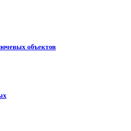
лючевых объектов
ых