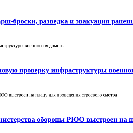
рш‑броски, разведка и эвакуация ранен
овую проверку инфраструктуры военног
нистерства обороны РЮО выстроен на пл