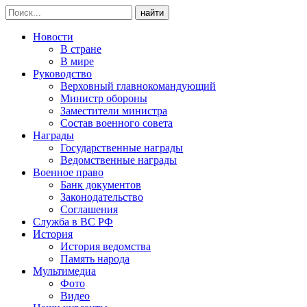
найти
Новости
В стране
В мире
Руководство
Верховный главнокомандующий
Министр обороны
Заместители министра
Состав военного совета
Награды
Государственные награды
Ведомственные награды
Военное право
Банк документов
Законодательство
Соглашения
Служба в ВС РФ
История
История ведомства
Память народа
Мультимедиа
Фото
Видео