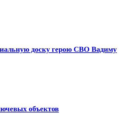
риальную доску герою СВО Вадиму
лючевых объектов