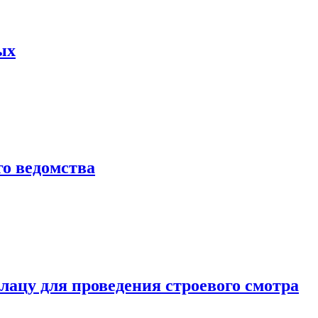
ых
о ведомства
ацу для проведения строевого смотра