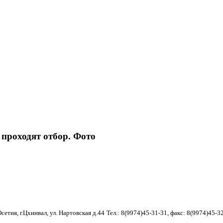
проходят отбор. Фото
етия, г.Цхинвал, ул. Нартовская д.44
Тел.: 8(9974)45-31-31, факс: 8(9974)45-3