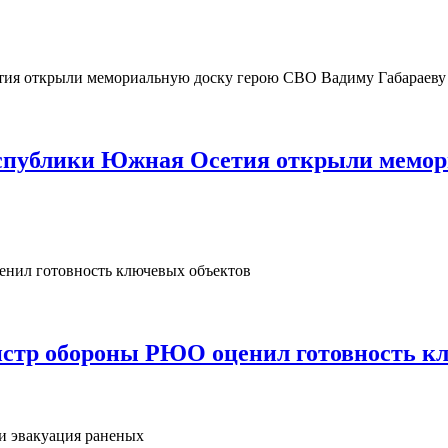
Республики Южная Осетия открыли мемо
нистр обороны РЮО оценил готовность к