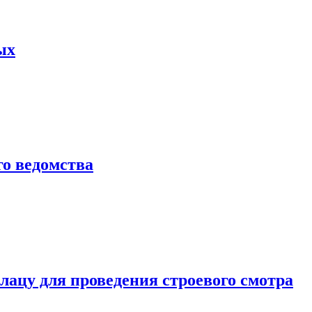
ых
о ведомства
ацу для проведения строевого смотра