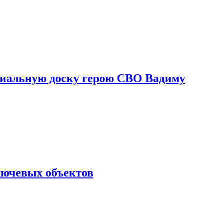
риальную доску герою СВО Вадиму
лючевых объектов