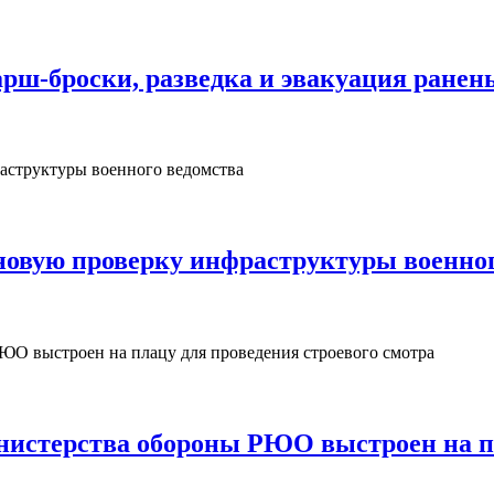
рш‑броски, разведка и эвакуация ранен
овую проверку инфраструктуры военног
нистерства обороны РЮО выстроен на пл