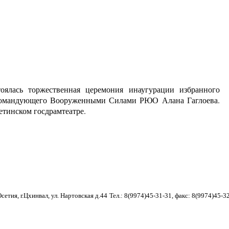
оялась торжественная церемония инаугурации избранного
окомандующего Вооруженными Силами РЮО
Алана Гаглоева.
тинском госдрамтеатре.
етия, г.Цхинвал, ул. Нартовская д.44
Тел.: 8(9974)45-31-31, факс: 8(9974)45-3