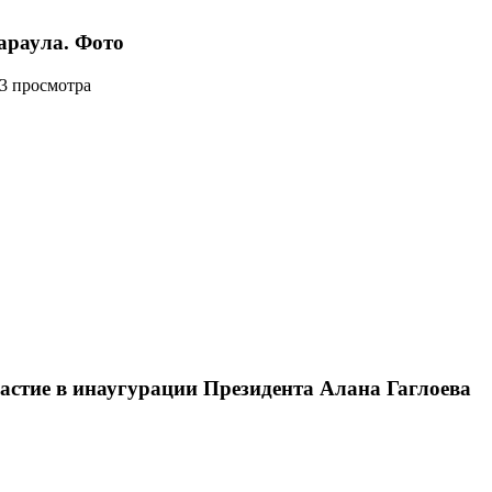
араула. Фото
03 просмотра
стие в инаугурации Президента Алана Гаглоева