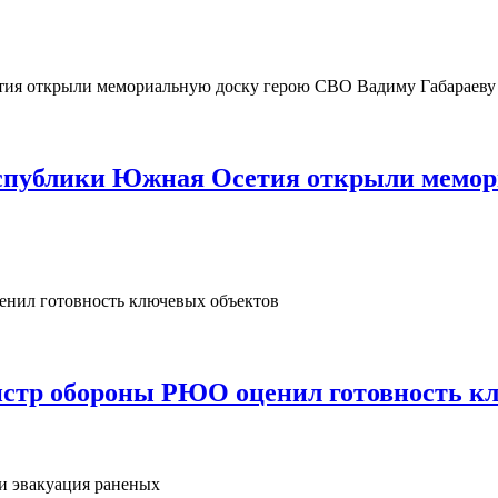
Республики Южная Осетия открыли мемо
нистр обороны РЮО оценил готовность к