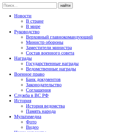
найти
Новости
В стране
В мире
Руководство
Верховный главнокомандующий
Министр обороны
Заместители министра
Состав военного совета
Награды
Государственные награды
Ведомственные награды
Военное право
Банк документов
Законодательство
Соглашения
Служба в ВС РФ
История
История ведомства
Память народа
Мультимедиа
Фото
Видео