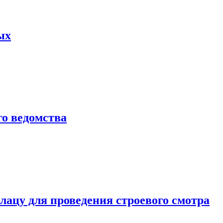
ых
о ведомства
ацу для проведения строевого смотра