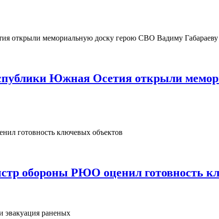
Республики Южная Осетия открыли мемо
нистр обороны РЮО оценил готовность к