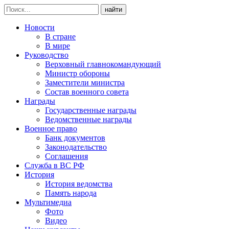
найти
Новости
В стране
В мире
Руководство
Верховный главнокомандующий
Министр обороны
Заместители министра
Состав военного совета
Награды
Государственные награды
Ведомственные награды
Военное право
Банк документов
Законодательство
Соглашения
Служба в ВС РФ
История
История ведомства
Память народа
Мультимедиа
Фото
Видео