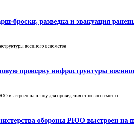
рш‑броски, разведка и эвакуация ранен
овую проверку инфраструктуры военног
нистерства обороны РЮО выстроен на пл