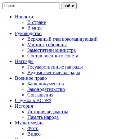
найти
Новости
В стране
В мире
Руководство
Верховный главнокомандующий
Министр обороны
Заместители министра
Состав военного совета
Награды
Государственные награды
Ведомственные награды
Военное право
Банк документов
Законодательство
Соглашения
Служба в ВС РФ
История
История ведомства
Память народа
Мультимедиа
Фото
Видео