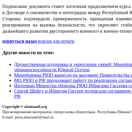
Подписание документа станет логичным продолжением курса н
в Договоре о союзничестве и интеграции между Республикой 
Стороны подтвердили приверженность принципам взаимног
реагирования на вызовы безопасности, что укрепляет стаб
дальнейшего развития двустороннего военного и военно-техни
вернуться назад
версия для печати
Другие новости по теме:
Дружественная поддержка и укрепление связей: Минобо
обороноспособности Южной Осетии
Минобороны РЮО вынесло на заседание Правительства 
МО РЮО и РФ продолжают работу по реализации соглаше
Интервью Министра обороны РЮО Ибрагима Гассеева га
Сергей Шойгу и Ибрагим Гассеев подписали соглашение
РФ
Copyright © alaniamil.org
При копировании материалов, гиперссылка обязательна.
Республика Южная Ос
E-mail: press.alaniamil@mail.ru