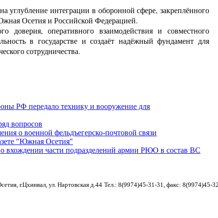
а углубление интеграции в оборонной сфере, закреплённого
Южная Осетия и Российской Федерацией.
о доверия, оперативного взаимодействия и совместного
ильность в государстве и создаёт надёжный фундамент для
ческого сотрудничества.
роны РФ передало технику и вооружение для
ряд вопросов
ния о военной фельдъегерско-почтовой связи
зете "Южная Осетия"
 о вхождении части подразделений армии РЮО в состав ВС
етия, г.Цхинвал, ул. Нартовская д.44
Тел.: 8(9974)45-31-31, факс: 8(9974)45-3