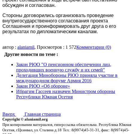
обсужден и согласован.
Стороны договорились организовать проведение
внутригосударственного согласования проекта
Соглашения и проинформировать друг друга о его
результатах по дипломатическим каналам.
автор :
alaniamil
, Просмотров : 1 572
Комментарии (0)
Другие новости по теме :
Закон РЮО "О пенсионном обеспечении лиц,
проходивших военную службу и их семей"
Делегация Минобороны РЮО приняла участие в
международном форуме Армия 2016
Закон РЮО «Об обороне»
Ибрагим Гассеев назначен Министром обороны
Республики Южная Осетия
Вверх
Главная страница
Copyright © alaniamil.org
При копировании материалов, гиперссылка обязательна.
Республика Южная
Осетия, г.Цхинвал, ул. Сталина д.18
Тел.: 8(9974)45-31-31, факс: 8(9974)45-