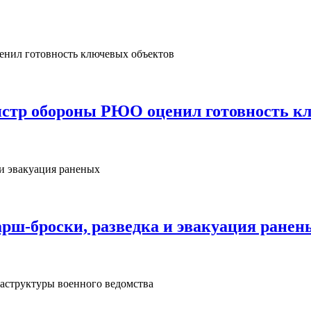
нистр обороны РЮО оценил готовность к
рш‑броски, разведка и эвакуация ранен