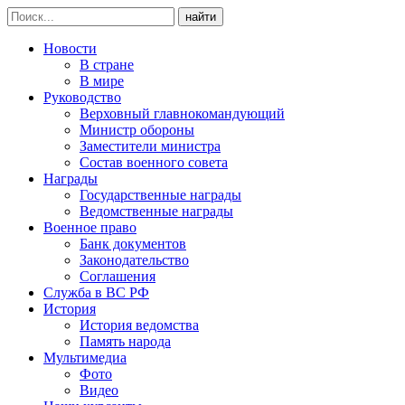
найти
Новости
В стране
В мире
Руководство
Верховный главнокомандующий
Министр обороны
Заместители министра
Состав военного совета
Награды
Государственные награды
Ведомственные награды
Военное право
Банк документов
Законодательство
Соглашения
Служба в ВС РФ
История
История ведомства
Память народа
Мультимедиа
Фото
Видео