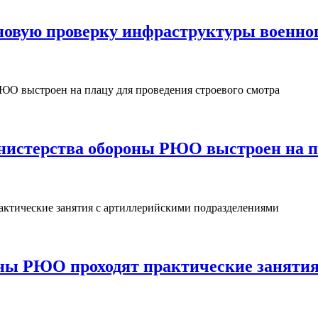
овую проверку инфраструктуры военног
нистерства обороны РЮО выстроен на пл
ны РЮО проходят практические занятия