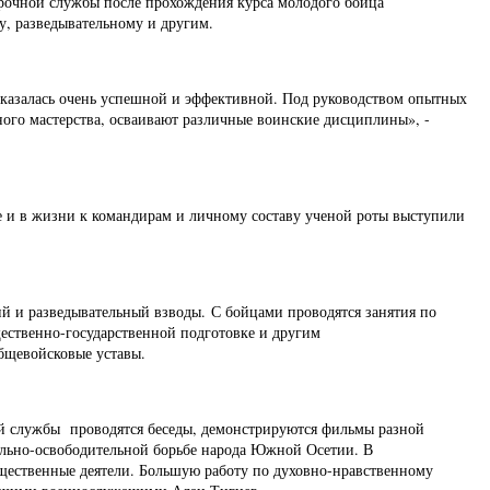
 срочной службы после прохождения курса молодого бойца
у, разведывательному и другим.
 оказалась очень успешной и эффективной. Под руководством опытных
го мастерства, осваивают различные воинские дисциплины», -
 и в жизни к командирам и личному составу ученой роты выступили
й и разведывательный взводы.
С бойцами проводятся занятия по
щественно-государственной подготовке и другим
бщевойсковые уставы.
ой службы проводятся беседы, демонстрируются фильмы разной
ально-освободительной борьбе народа Южной Осетии. В
щественные деятели. Большую работу по духовно-нравственному