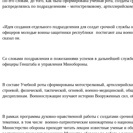
По его словам, до того, как была сформирована учебная рота, солдаты
распределялись по подразделениям – мотострелковому, артиллерийском
«Идея создания отдельного подразделения для солдат срочной службы
офицеров молодые воины-защитники республики постигают азы военно
сказал он.
Со словами поздравления и пожеланиями успехов в дальнейшей службе
офицеры Генштаба и управления Минобороны.
В составе Учебной роты сформированы мотострелковый, артиллерийски
строевой, физической, тактической, огневой, военно-медицинской, об
дисциплинам.
Военнослужащие изучают историю Вооруженных сил, о
В рамках программы духовно-нравственной работы с солдатами срочн
тематики, в том числе военно-патриотические кинокартины о национ
Министерство обороны приходят читать лекции известные ученые и об