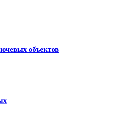
лючевых объектов
ых