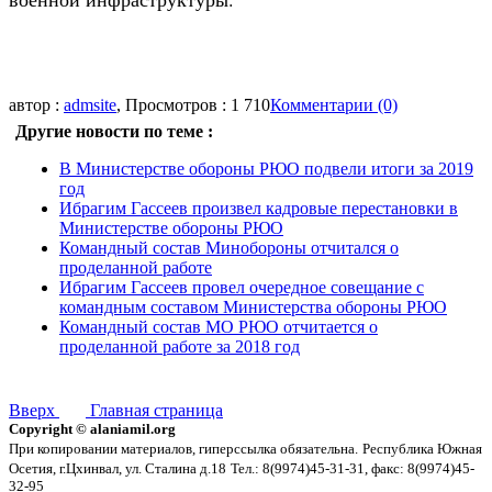
автор :
admsite
, Просмотров : 1 710
Комментарии (0)
Другие новости по теме :
В Министерстве обороны РЮО подвели итоги за 2019
год
Ибрагим Гассеев произвел кадровые перестановки в
Министерстве обороны РЮО
Командный состав Минобороны отчитался о
проделанной работе
Ибрагим Гассеев провел очередное совещание с
командным составом Министерства обороны РЮО
Командный состав МО РЮО отчитается о
проделанной работе за 2018 год
Вверх
Главная страница
Copyright © alaniamil.org
При копировании материалов, гиперссылка обязательна.
Республика Южная
Осетия, г.Цхинвал, ул. Сталина д.18
Тел.: 8(9974)45-31-31, факс: 8(9974)45-
32-95