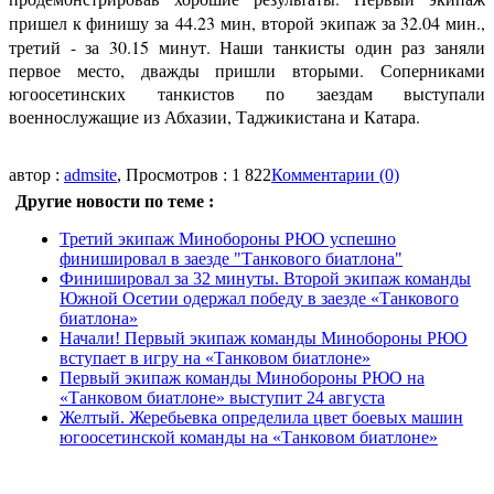
пришел к финишу за
44.23 мин,
второй экипаж за 32.04 мин.,
третий - за 30.15 минут. Наши танкисты один раз заняли
первое место, дважды пришли вторыми. Соперниками
югоосетинских танкистов по заездам выступали
военнослужащие из Абхазии, Таджикистана и Катара.
автор :
admsite
, Просмотров : 1 822
Комментарии (0)
Другие новости по теме :
Третий экипаж Минобороны РЮО успешно
финишировал в заезде "Танкового биатлона"
Финишировал за 32 минуты. Второй экипаж команды
Южной Осетии одержал победу в заезде «Танкового
биатлона»
Начали! Первый экипаж команды Минобороны РЮО
вступает в игру на «Танковом биатлоне»
Первый экипаж команды Минобороны РЮО на
«Танковом биатлоне» выступит 24 августа
Желтый. Жеребьевка определила цвет боевых машин
югоосетинской команды на «Танковом биатлоне»