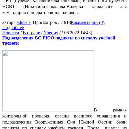
ПКТ (пулемет Калашникова танковый) и зенитного пулемета
НСВТ (Никитина-Соколова-Волкова танковый) для
командиров и операторов-наводчиков.
автор :
admsite
, Просмотров : 2 818
Комментарии (0)
,
Подробнее
Новости
/
В стране
/
Учения
(7.06.2022 14:43)
Подразделения ВС РЮО подняты по сигналу учебной
тревоги
В рамках
контрольной проверки органы военного управления и
подразделения Вооруженных Сил Южной Осетии были
подняты по сигналу учебной тревоги. После вывода из