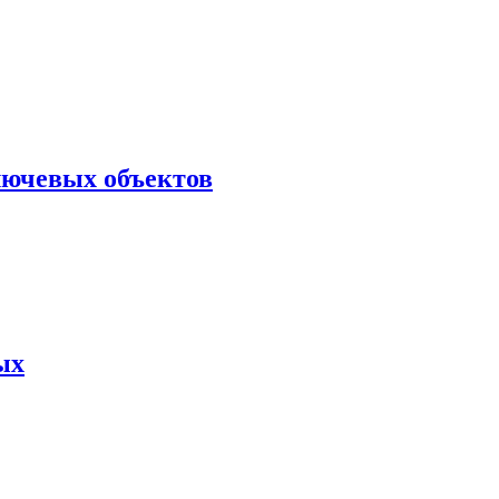
лючевых объектов
ых