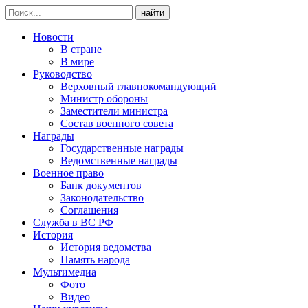
найти
Новости
В стране
В мире
Руководство
Верховный главнокомандующий
Министр обороны
Заместители министра
Состав военного совета
Награды
Государственные награды
Ведомственные награды
Военное право
Банк документов
Законодательство
Соглашения
Служба в ВС РФ
История
История ведомства
Память народа
Мультимедиа
Фото
Видео