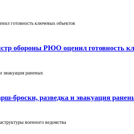
нистр обороны РЮО оценил готовность к
рш‑броски, разведка и эвакуация ранен