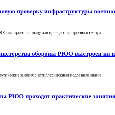
овую проверку инфраструктуры военног
нистерства обороны РЮО выстроен на пл
ны РЮО проходят практические занятия