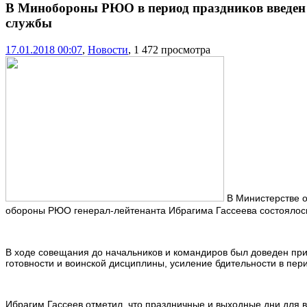
В Минобороны РЮО в период праздников введен 
службы
17.01.2018 00:07
,
Новости
, 1 472 просмотра
В Министерстве 
обороны РЮО генерал-лейтенанта Ибрагима Гассеева состоялось
В ходе совещания до начальников и командиров был доведен пр
готовности и воинской дисциплины, усиление бдительности в период
Ибрагим Гассеев отметил, что праздничные и выходные дни для 