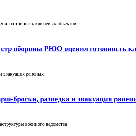
нистр обороны РЮО оценил готовность к
рш‑броски, разведка и эвакуация ранен