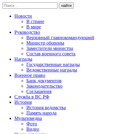
найти
Новости
В стране
В мире
Руководство
Верховный главнокомандующий
Министр обороны
Заместители министра
Состав военного совета
Награды
Государственные награды
Ведомственные награды
Военное право
Банк документов
Законодательство
Соглашения
Служба в ВС РФ
История
История ведомства
Память народа
Мультимедиа
Фото
Видео