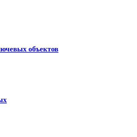
лючевых объектов
ых