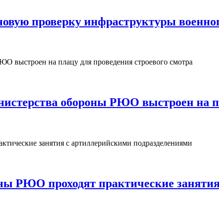
овую проверку инфраструктуры военног
нистерства обороны РЮО выстроен на пл
ны РЮО проходят практические занятия