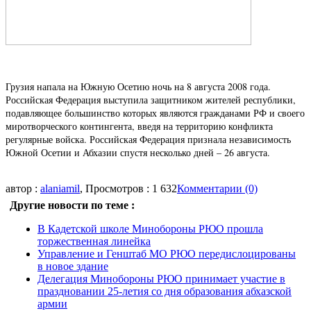
Грузия напала на Южную Осетию ночь на 8 августа 2008 года.
Российская Федерация выступила защитником жителей республики,
подавляющее большинство которых являются гражданами РФ и своего
миротворческого контингента, введя на территорию конфликта
регулярные войска. Российская Федерация признала независимость
Южной Осетии и Абхазии спустя несколько дней – 26 августа.
автор :
alaniamil
, Просмотров : 1 632
Комментарии (0)
Другие новости по теме :
В Кадетской школе Минобороны РЮО прошла
торжественная линейка
Управление и Генштаб МО РЮО передислоцированы
в новое здание
Делегация Минобороны РЮО принимает участие в
праздновании 25-летия со дня образования абхазской
армии