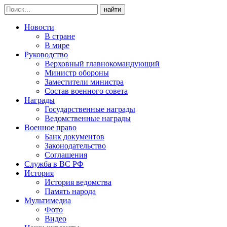
найти
Новости
В стране
В мире
Руководство
Верховный главнокомандующий
Министр обороны
Заместители министра
Состав военного совета
Награды
Государственные награды
Ведомственные награды
Военное право
Банк документов
Законодательство
Соглашения
Служба в ВС РФ
История
История ведомства
Память народа
Мультимедиа
Фото
Видео