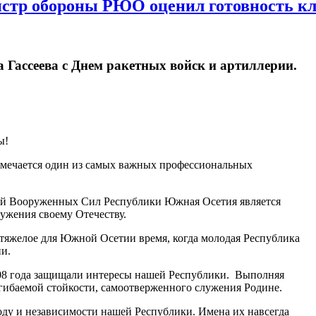
нистр обороны РЮО оценил готовность к
ассеева с Днем ракетных войск и артиллерии.
ы!
мечается один из самых важных профессиональных
ний Вооруженных Сил Республики Южная Осетия является
лужения своему Отечеству.
 тяжелое для Южной Осетии время, когда молодая Республика
и.
008 года защищали интересы нашей Республики. Выполняя
сгибаемой стойкости, самоотверженного служения Родине.
оду и независимости нашей Республики. Имена их навсегда