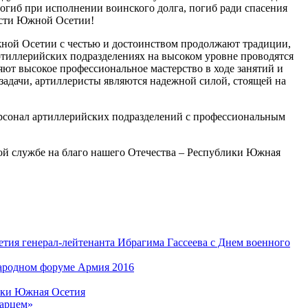
погиб при исполнении воинского долга, погиб ради спасения
ости Южной Осетии!
ой Осетии с честью и достоинством продолжают традиции,
иллерийских подразделениях на высоком уровне проводятся
ют высокое профессиональное мастерство в ходе занятий и
адачи, артиллеристы являются надежной силой, стоящей на
рсонал артиллерийских подразделений с профессиональным
ной службе на благо нашего Отечества – Республики Южная
ия генерал-лейтенанта Ибрагима Гассеева с Днем военного
ародном форуме Армия 2016
ики Южная Осетия
арцем»