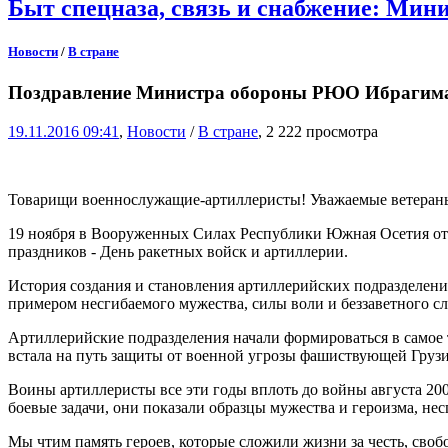
Быт спецназа, связь и снабжение: Ми
Новости
/
В стране
Поздравление Министра обороны РЮО Ибрагима Г
19.11.2016 09:41
,
Новости
/
В стране
, 2 222 просмотра
Товарищи военнослужащие-артиллеристы! Уважаемые ветеран
19 ноября в Вооруженных Силах Республики Южная Осетия от
праздников - День ракетных войск и артиллерии.
История создания и становления артиллерийских подразделе
примером несгибаемого мужества, силы воли и беззаветного с
Артиллерийские подразделения начали формироваться в самое
встала на путь защиты от военной угрозы фашиствующей Грузи
Воины артиллеристы все эти годы вплоть до войны августа 2
боевые задачи, они показали образцы мужества и героизма, не
Мы чтим память героев, которые сложили жизни за честь, своб