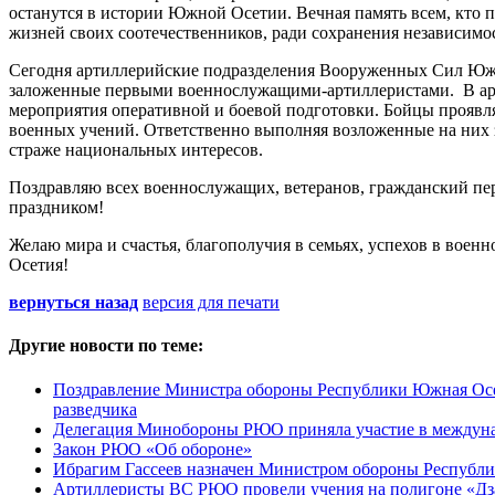
останутся в истории Южной Осетии. Вечная память всем, кто 
жизней своих соотечественников, ради сохранения независим
Сегодня артиллерийские подразделения Вооруженных Сил Южн
заложенные первыми военнослужащими-артиллеристами. В арт
мероприятия оперативной и боевой подготовки. Бойцы проявля
военных учений. Ответственно выполняя возложенные на них з
страже национальных интересов.
Поздравляю всех военнослужащих, ветеранов, гражданский пе
праздником!
Желаю мира и счастья, благополучия в семьях, успехов в воен
Осетия!
вернуться назад
версия для печати
Другие новости по теме:
Поздравление Министра обороны Республики Южная Осет
разведчика
Делегация Минобороны РЮО приняла участие в междун
Закон РЮО «Об обороне»
Ибрагим Гассеев назначен Министром обороны Республ
Артиллеристы ВС РЮО провели учения на полигоне «Дз