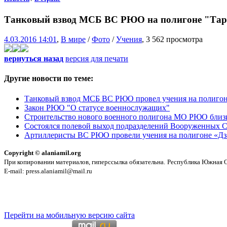
Танковый взвод МСБ ВС РЮО на полигоне "Тар
4.03.2016 14:01
,
В мире
/
Фото
/
Учения
, 3 562 просмотра
вернуться назад
версия для печати
Другие новости по теме:
Танковый взвод МСБ ВС РЮО провел учения на полигон
Закон РЮО "О статусе военнослужащих"
Строительство нового военного полигона МО РЮО близ
Состоялся полевой выход подразделений Вооруженных 
Артиллеристы ВС РЮО провели учения на полигоне «Дз
Copyright © alaniamil.org
При копировании материалов, гиперссылка обязательна.
Республика Южная Ос
E-mail: press.alaniamil@mail.ru
Перейти на мобильную версию сайта