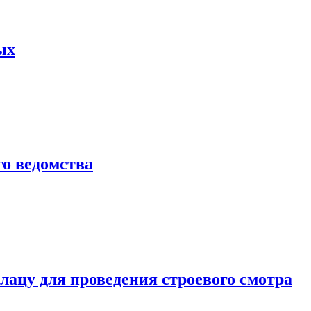
ых
о ведомства
ацу для проведения строевого смотра