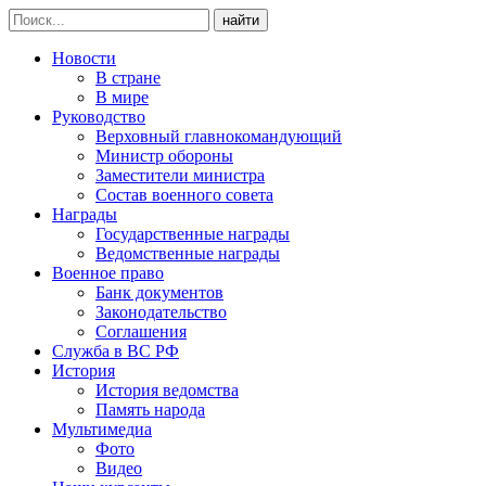
найти
Новости
В стране
В мире
Руководство
Верховный главнокомандующий
Министр обороны
Заместители министра
Состав военного совета
Награды
Государственные награды
Ведомственные награды
Военное право
Банк документов
Законодательство
Соглашения
Служба в ВС РФ
История
История ведомства
Память народа
Мультимедиа
Фото
Видео