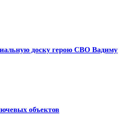
риальную доску герою СВО Вадиму
лючевых объектов