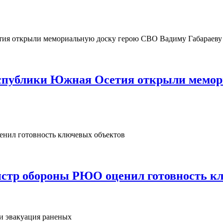
Республики Южная Осетия открыли мемо
нистр обороны РЮО оценил готовность к