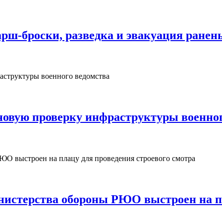
рш‑броски, разведка и эвакуация ранен
овую проверку инфраструктуры военног
нистерства обороны РЮО выстроен на пл