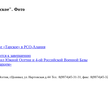
ское". Фото
е «Тарское» в РСО-Алания
ится к завершению
Сил Южной Осетии и 4-ой Российской Военной Базы
арцем»
етия, г.Цхинвал, ул. Нартовская д.44
Тел.: 8(9974)45-31-31, факс: 8(9974)45-3