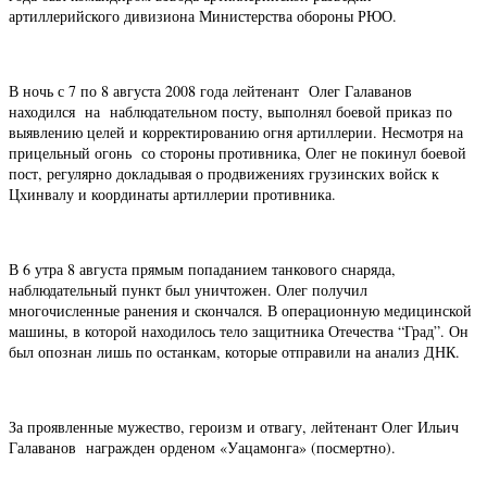
артиллерийского дивизиона Министерства обороны РЮО.
В ночь с 7 по 8 августа 2008 года лейтенант Олег Галаванов
находился на наблюдательном посту, выполнял боевой приказ по
выявлению целей и корректированию огня артиллерии. Несмотря на
прицельный огонь со стороны противника, Олег не покинул боевой
пост, регулярно докладывая о продвижениях грузинских войск к
Цхинвалу и координаты артиллерии противника.
В 6 утра 8 августа прямым попаданием танкового снаряда,
наблюдательный пункт был уничтожен. Олег получил
многочисленные ранения и скончался. В операционную медицинской
машины, в которой находилось тело защитника Отечества “Град”. Он
был опознан лишь по останкам, которые отправили на анализ ДНК.
За проявленные мужество, героизм и отвагу, лейтенант Олег Ильич
Галаванов награжден орденом «Уацамонга» (посмертно).