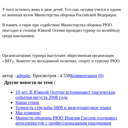
У него остались жена и двое детей. Его сын сегодня учится в одном
из военных вузов Министерства обороны Российской Федерации.
В память о герое при содействии Министерства обороны РЮО,
ежегодно в столице Южной Осетии проходит турнир по волейболу
среди школьников.
Организаторами турнира выступают общественная организация
«ЗИУ», Комитет по молодежной политике, спорту и туризму РЮО.
автор :
admsite
, Просмотров : 4 558
Комментарии (0)
Другие новости по теме :
10 лет. В Южной Осетии вспоминают трагические
события августа 2008 года
Наши герои
Точность стрельбы 0808 и международное право
Мы помним!
Министр обороны РЮО Ирагим Гассеев поздравил
артиллеристов с профессиональным праздником