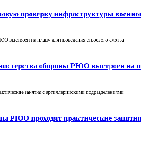
овую проверку инфраструктуры военног
нистерства обороны РЮО выстроен на пл
ны РЮО проходят практические занятия