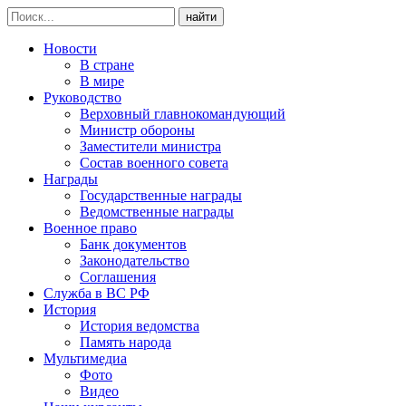
найти
Новости
В стране
В мире
Руководство
Верховный главнокомандующий
Министр обороны
Заместители министра
Состав военного совета
Награды
Государственные награды
Ведомственные награды
Военное право
Банк документов
Законодательство
Соглашения
Служба в ВС РФ
История
История ведомства
Память народа
Мультимедиа
Фото
Видео