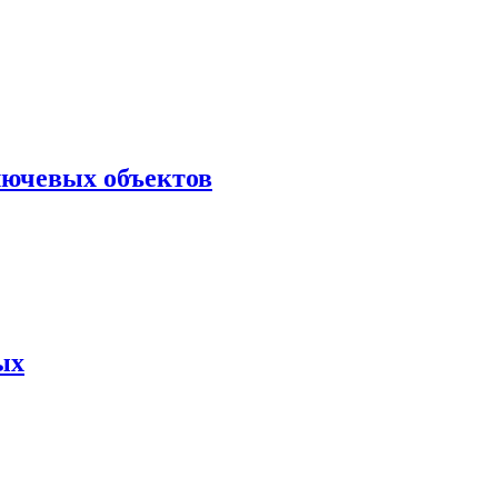
лючевых объектов
ых