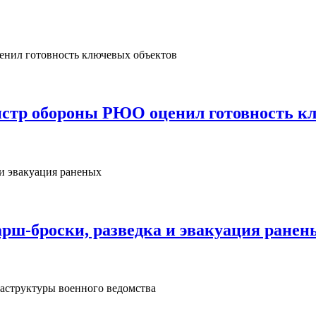
нистр обороны РЮО оценил готовность к
рш‑броски, разведка и эвакуация ранен