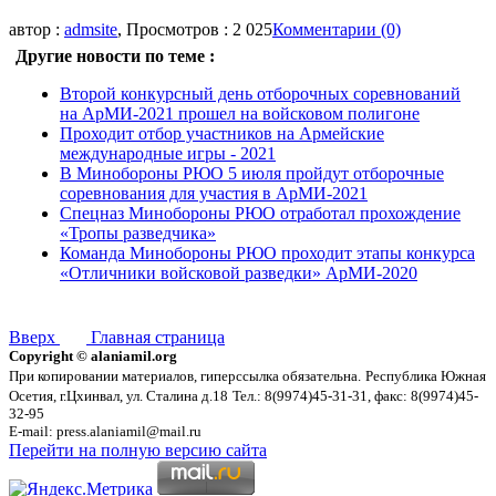
автор :
admsite
, Просмотров : 2 025
Комментарии (0)
Другие новости по теме :
Второй конкурсный день отборочных соревнований
на АрМИ-2021 прошел на войсковом полигоне
Проходит отбор участников на Армейские
международные игры - 2021
В Минобороны РЮО 5 июля пройдут отборочные
соревнования для участия в АрМИ-2021
Спецназ Минобороны РЮО отработал прохождение
«Тропы разведчика»
Команда Минобороны РЮО проходит этапы конкурса
«Отличники войсковой разведки» АрМИ-2020
Вверх
Главная страница
Copyright © alaniamil.org
При копировании материалов, гиперссылка обязательна.
Республика Южная
Осетия, г.Цхинвал, ул. Сталина д.18
Тел.: 8(9974)45-31-31, факс: 8(9974)45-
32-95
E-mail: press.alaniamil@mail.ru
Перейти на полную версию сайта