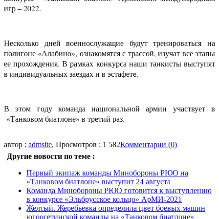
игр – 2022.
Несколько дней военнослужащие будут тренироваться на
полигоне «Алабино», ознакомятся с трассой, изучат все этапы
ее прохождения. В рамках конкурса наши танкисты выступят
в индивидуальных заездах и в эстафете.
В этом году команда национальной армии участвует в
«Танковом биатлоне» в третий раз.
автор :
admsite
, Просмотров : 1 582
Комментарии (0)
Другие новости по теме :
Первый экипаж команды Минобороны РЮО на
«Танковом биатлоне» выступит 24 августа
Команда Минобороны РЮО готовится к выступлению
в конкурсе «Эльбрусское кольцо» АрМИ-2021
Желтый. Жеребьевка определила цвет боевых машин
югоосетинской команды на «Танковом биатлоне»