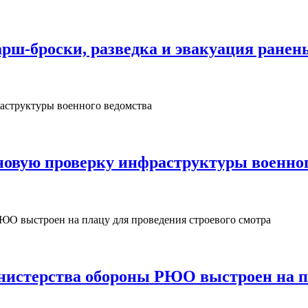
рш‑броски, разведка и эвакуация ранен
овую проверку инфраструктуры военног
нистерства обороны РЮО выстроен на пл