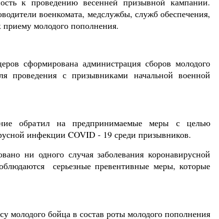
ность к проведению весенней призывной кампании.
водители военкомата, медслужбы, служб обеспечения,
 приему молодого пополнения.
церов сформирована администрация сборов молодого
ля проведения с призывниками начальной военной
мание обратил на предпринимаемые меры с целью
русной инфекции COVID - 19 среди призывников.
ано ни одного случая заболевания коронавирусной
облюдаются серьезные превентивные меры, которые
су молодого бойца в состав роты молодого пополнения