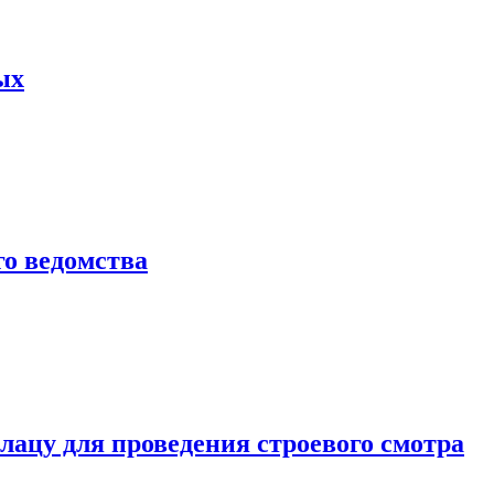
ых
о ведомства
ацу для проведения строевого смотра