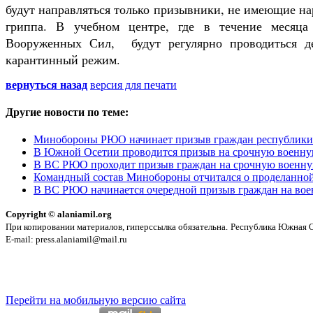
будут направляться только призывники, не имеющие н
гриппа. В учебном центре, где в течение месяца 
Вооруженных Сил, будут регулярно проводиться де
карантинный режим.
вернуться назад
версия для печати
Другие новости по теме:
Минобороны РЮО начинает призыв граждан республики
В Южной Осетии проводится призыв на срочную военну
В ВС РЮО проходит призыв граждан на срочную военну
Командный состав Минобороны отчитался о проделанной
В ВС РЮО начинается очередной призыв граждан на во
Copyright © alaniamil.org
При копировании материалов, гиперссылка обязательна.
Республика Южная Ос
E-mail: press.alaniamil@mail.ru
Перейти на мобильную версию сайта