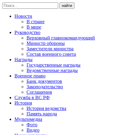
найти
Новости
В стране
В мире
Руководство
Верховный главнокомандующий
Министр обороны
Заместители министра
Состав военного совета
Награды
Государственные награды
Ведомственные награды
Военное право
Банк документов
Законодательство
Соглашения
Служба в ВС РФ
История
История ведомства
Память народа
Мультимедиа
Фото
Видео