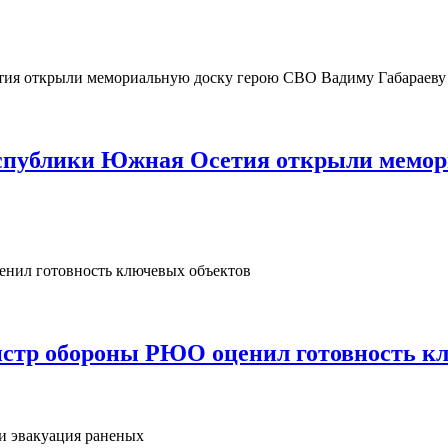
Республики Южная Осетия открыли мемо
нистр обороны РЮО оценил готовность к