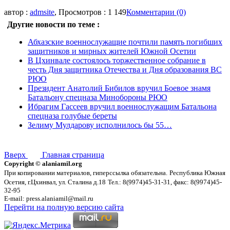
автор :
admsite
, Просмотров : 1 149
Комментарии (0)
Другие новости по теме :
Абхазские военнослужащие почтили память погибших
защитников и мирных жителей Южной Осетии
В Цхинвале состоялось торжественное собрание в
честь Дня защитника Отечества и Дня образования ВС
РЮО
Президент Анатолий Бибилов вручил Боевое знамя
Батальону спецназа Минобороны РЮО
Ибрагим Гассеев вручил военнослужащим Батальона
спецназа голубые береты
Зелиму Мулдарову исполнилось бы 55…
Вверх
Главная страница
Copyright © alaniamil.org
При копировании материалов, гиперссылка обязательна.
Республика Южная
Осетия, г.Цхинвал, ул. Сталина д.18
Тел.: 8(9974)45-31-31, факс: 8(9974)45-
32-95
E-mail: press.alaniamil@mail.ru
Перейти на полную версию сайта