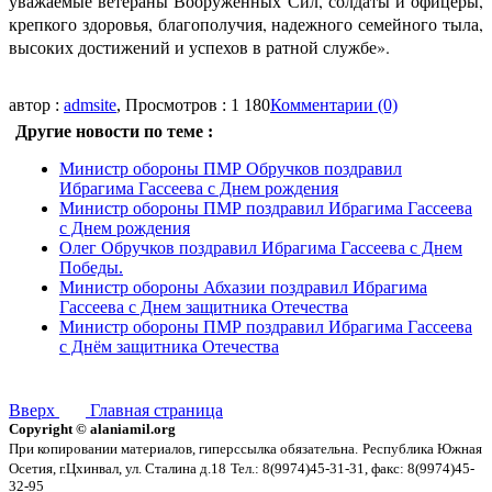
уважаемые ветераны Вооруженных Сил, солдаты и офицеры,
крепкого здоровья, благополучия, надежного семейного тыла,
высоких достижений и успехов в ратной службе».
автор :
admsite
, Просмотров : 1 180
Комментарии (0)
Другие новости по теме :
Министр обороны ПМР Обручков поздравил
Ибрагима Гассеева с Днем рождения
Министр обороны ПМР поздравил Ибрагима Гассеева
с Днем рождения
Олег Обручков поздравил Ибрагима Гассеева с Днем
Победы.
Министр обороны Абхазии поздравил Ибрагима
Гассеева с Днем защитника Отечества
Министр обороны ПМР поздравил Ибрагима Гассеева
с Днём защитника Отечества
Вверх
Главная страница
Copyright © alaniamil.org
При копировании материалов, гиперссылка обязательна.
Республика Южная
Осетия, г.Цхинвал, ул. Сталина д.18
Тел.: 8(9974)45-31-31, факс: 8(9974)45-
32-95