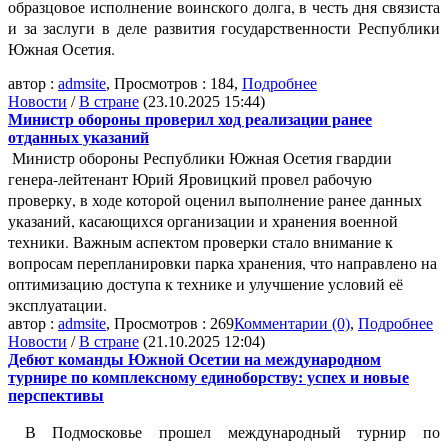
образцовое исполнение воинского долга, в честь дня связиста
и за заслуги в деле развития государственности Республики
Южная Осетия.
автор :
admsite
, Просмотров : 184
,
Подробнее
Новости
/
В стране
(23.10.2025 15:44)
Министр обороны проверил ход реализации ранее
отданных указаний
Министр обороны Республики Южная Осетия гвардии
генера-лейтенант Юрий Яровицкий провел рабочую
проверку, в ходе которой оценил выполнение ранее данных
указаний, касающихся организации и хранения военной
техники. Важным аспектом проверки стало внимание к
вопросам перепланировки парка хранения, что направлено на
оптимизацию доступа к технике и улучшение условий её
эксплуатации.
автор :
admsite
, Просмотров : 269
Комментарии (0)
,
Подробнее
Новости
/
В стране
(21.10.2025 12:04)
Дебют команды Южной Осетии на международном
турнире по комплексному единоборству: успех и новые
перспективы
В Подмосковье прошел международный турнир по