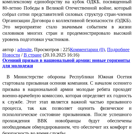
комплексному единоборству на кубок ОДКБ, посвященный
80-летию Победы в Великой Отечественной войне, который
собрал сотни представителей силовых структур стран-членов
Организации Договора о коллективной безопасности (ОДКБ).
Это мероприятие стало значимым событием в жизни
силовиков многих стран и продемонстрировало высокий
уровень подготовки участников.
автор :
admsite
, Просмотров : 225
Комментарии (0)
,
Подробнее
Новости
/
В стране
(20.10.2025 16:16)
Осенний призыв в национальной армии: новые горизонты
для молодежи
В Министерстве обороны Республики Южная Осетия
стартовала призывная осенняя компания. С началом осеннего
призыва в национальной армии молодые ребята проходят
военно-врачебную комиссию, которая определяет их годность
к службе. Этот этап является важной частью призывного
процесса, так как позволяет оценить физическое и
психологическое состояние призывников. После успешного
прохождения ВВК новобранцы будут обеспечены
необходимым обмундированием, что обеспечит их комфорт и
безопасность во время службы.