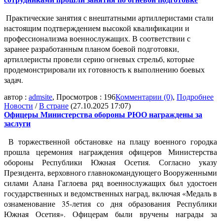
Практические занятия с внештатными артиллеристами стали
настоящим подтверждением высокой квалификации и
профессионализма военнослужащих. В соответствии с
заранее разработанным планом боевой подготовки,
артиллеристы провели серию огневых стрельб, которые
продемонстрировали их готовность к выполнению боевых
задач.
автор :
admsite
, Просмотров : 196
Комментарии (0)
,
Подробнее
Новости
/
В стране
(27.10.2025 17:07)
Офицеры Министерства обороны РЮО награждены за
заслуги
В торжественной обстановке на плацу военного городка
прошла церемония награждения офицеров Министерства
обороны Республики Южная Осетия. Согласно указу
Президента, верховного главнокомандующего Вооруженными
силами Алана Гаглоева ряд военнослужащих был удостоен
государственных и ведомственных наград, включая «Медаль в
ознаменование 35-летия со дня образования Республики
Южная Осетия». Офицерам были вручены награды за